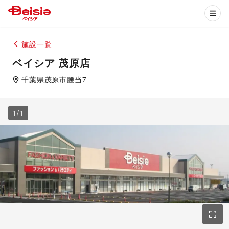
施設一覧
ベイシア 茂原店
千葉県
茂原市
腰当7
1
/
1