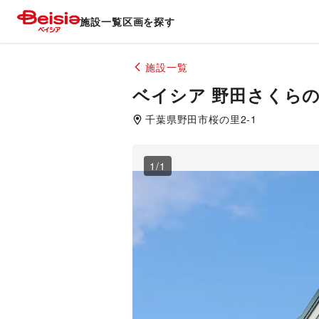
施設一覧
区画を探す
施設一覧
ベイシア 野田さくら
千葉県
野田市
桜の里2-1
1
/
1