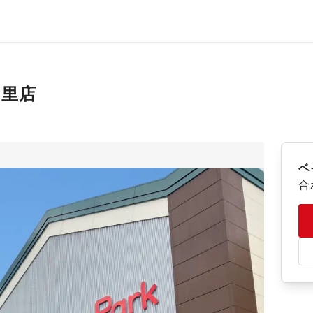
の里店
ベ
合