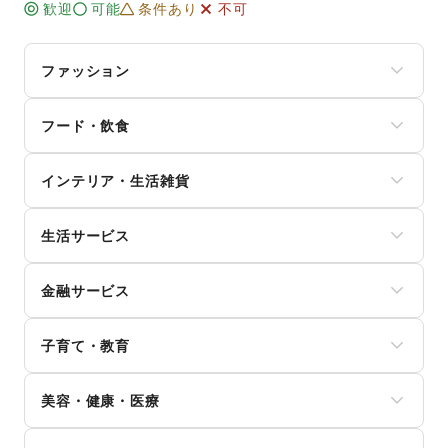
歓迎
可能
条件あり
不可
ファッション
メンズファッション
フード・飲食
レディースファッション
ユニセックス
スイーツ・洋菓子
インナー・ルームウェア
インテリア・生活雑貨
和菓子
キッズ・ベビー・マタニティ
パン
スポーツ
インテリア
お弁当・惣菜
シーズナルウェア
生活サービス
寝具・ベッド
軽食・ホットスナック
ジュエリー・アクセサリー
家具・家電
コーヒー・紅茶
携帯キャリア・格安SIM
メガネ・アイウェア
キッチン雑貨・調理器具
その他飲料
金融サービス
インターネット・プロバイダ
腕時計
掃除用品・生活便利品
ワイン・洋酒
電気・ガス
靴
文房具
クレジットカード
日本酒・焼酎・地酒
ウォーターサーバー
バッグ・革小物
手芸・ハンドメイド
子育て・教育
保険
食材・調味料
ハウスクリーニング・家事代行
ファッション雑貨
DIY用品・日曜大工
銀行
物産展・マルシェ
定期宅配
和服・着物
ベビー用品
園芸・ガーデニング
住宅ローン
キッチンカー・移動販売
リサイクル雑貨・古本
美容・健康・医療
古着
ランドセル
花・盆栽・ドライフラワー
証券・FX
野菜・果物・生鮮食品
買取査定・金券
その他ファッション
学習教材・通信教育
犬・猫・ペット
不動産投資
その他フード・飲食
ジム・フィットネス
ギフト・プレゼント
子供向け教室・レッスン