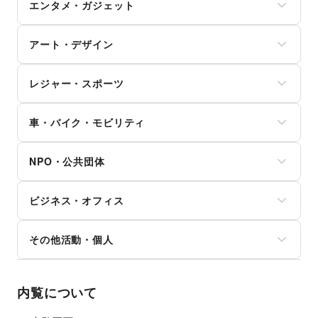
日用雑貨
その他金融サービス
エンタメ・ガジェット
ダイエット・健康グッズ
冠婚葬祭
塾・家庭教師
食器・陶磁器
美容・コスメ・香水
資格・習い事
おもちゃ・絵本
その他インテリア・生活雑貨
PC・スマートフォン
ヘアケア・シャンプー
リフォーム
その他子育て・教育
アート・デザイン
スマホアクセサリー
美容家電
住宅（購入・賃貸）
ガジェット
ヘアサロン・ネイルサロン
たばこ
絵画・書
ゲーム
マッサージ・整体
レジャー・スポーツ
修理・メンテナンス
写真・イラストレーション
アニメ
エステ・美容サービス
就職・転職・求人
立体作品・彫刻
コミック・マンガ
旅行・レジャー
健康食品・サプリメント
その他生活サービス
その他アート・デザイン
アイドル・芸能人
車・バイク・モビリティ
キャンプ・アウトドア
女性用品・フェムテック
おもちゃ・ホビー
野球
コンタクトレンズ
車
楽器・音楽機材
サッカー
医療・医薬品
NPO・公共団体
バイク・オートバイ
CD・DVD・本・雑誌
バスケットボール
その他美容・健康
自転車・ロードバイク
Webメディア・アプリ
ゴルフ
地方公共団体・行政・政府
マイクロモビリティ
テレビ・ドラマ
その他レジャー・スポーツ
ビジネス・オフィス
外国団体・大使館
その他車・バイク・モビリティ
映画
募金・寄付
音楽・ライブ
法人向けサービス
NPO・ボランティア活動
その他活動・個人
演劇
オフィス家具・OA機器
その他NPO・公共団体
占い
イベント企画・運営
その他活動・個人
公営競技・宝くじ
その他ビジネス・オフィス
その他エンタメ・ガジェット
内覧について