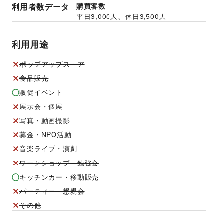
利用者数データ
購買客数
平日
3,000
人、休日
3,500
人
利用用途
ポップアップストア
食品販売
販促イベント
展示会・個展
写真・動画撮影
募金・NPO活動
音楽ライブ・演劇
ワークショップ・勉強会
キッチンカー・移動販売
パーティー・懇親会
その他