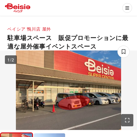
ベイシア 鴨川店
屋外
駐車場スペース 販促プロモーションに最
適な屋外催事イベントスペース
1
/
2