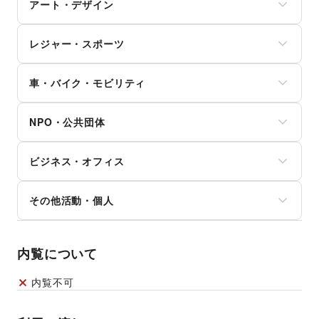
その他子育て・教育
アート・デザイン
スマホアクセサリー
美容家電
住宅（購入・賃貸）
ガジェット
ヘアサロン・ネイルサロン
たばこ
絵画・書
ゲーム
マッサージ・整体
レジャー・スポーツ
修理・メンテナンス
写真・イラストレーション
アニメ
エステ・美容サービス
就職・転職・求人
立体作品・彫刻
コミック・マンガ
旅行・レジャー
健康食品・サプリメント
その他生活サービス
その他アート・デザイン
アイドル・芸能人
車・バイク・モビリティ
キャンプ・アウトドア
女性用品・フェムテック
おもちゃ・ホビー
野球
コンタクトレンズ
車
楽器・音楽機材
サッカー
医療・医薬品
NPO・公共団体
バイク・オートバイ
CD・DVD・本・雑誌
バスケットボール
その他美容・健康
自転車・ロードバイク
Webメディア・アプリ
ゴルフ
地方公共団体・行政・政府
マイクロモビリティ
テレビ・ドラマ
その他レジャー・スポーツ
ビジネス・オフィス
外国団体・大使館
その他車・バイク・モビリティ
映画
募金・寄付
音楽・ライブ
法人向けサービス
NPO・ボランティア活動
その他活動・個人
演劇
オフィス家具・OA機器
その他NPO・公共団体
占い
イベント企画・運営
その他活動・個人
公営競技・宝くじ
その他ビジネス・オフィス
その他エンタメ・ガジェット
内覧について
内覧不可