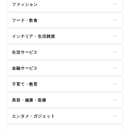
ファッション
メンズファッション
フード・飲食
レディースファッション
ユニセックス
スイーツ・洋菓子
インナー・ルームウェア
インテリア・生活雑貨
和菓子
キッズ・ベビー・マタニティ
パン
スポーツ
インテリア
お弁当・惣菜
シーズナルウェア
生活サービス
寝具・ベッド
軽食・ホットスナック
ジュエリー・アクセサリー
家具・家電
コーヒー・紅茶
携帯キャリア・格安SIM
メガネ・アイウェア
キッチン雑貨・調理器具
その他飲料
金融サービス
インターネット・プロバイダ
腕時計
掃除用品・生活便利品
ワイン・洋酒
電気・ガス
靴
文房具
クレジットカード
日本酒・焼酎・地酒
ウォーターサーバー
バッグ・革小物
手芸・ハンドメイド
子育て・教育
保険
食材・調味料
ハウスクリーニング・家事代行
ファッション雑貨
DIY用品・日曜大工
銀行
物産展・マルシェ
定期宅配
和服・着物
ベビー用品
園芸・ガーデニング
住宅ローン
キッチンカー・移動販売
リサイクル雑貨・古本
美容・健康・医療
古着
ランドセル
花・盆栽・ドライフラワー
証券・FX
野菜・果物・生鮮食品
買取査定・金券
その他ファッション
学習教材・通信教育
犬・猫・ペット
不動産投資
その他フード・飲食
ジム・フィットネス
ギフト・プレゼント
子供向け教室・レッスン
日用雑貨
その他金融サービス
エンタメ・ガジェット
ダイエット・健康グッズ
冠婚葬祭
塾・家庭教師
食器・陶磁器
美容・コスメ・香水
資格・習い事
おもちゃ・絵本
その他インテリア・生活雑貨
PC・スマートフォン
ヘアケア・シャンプー
リフォーム