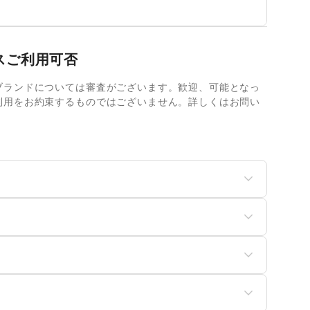
スご利用可否
ブランドについては審査がございます。歓迎、可能となっ
利用をお約束するものではございません。詳しくはお問い
ディースファッション
ユニセックス
ッズ・ベビー・マタニテ
スポーツ
菓子
パン
食・ホットスナック
コーヒー・紅茶
ュエリー・アクセサリー
メガネ・アイウェア
具・ベッド
家具・家電
イン・洋酒
日本酒・焼酎・地酒
バッグ・革小物
除用品・生活便利品
文房具