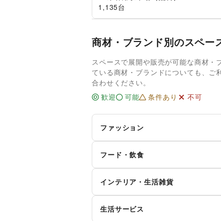
1,135台
商材・ブランド別のスペー
スペースで展開や販売が可能な商材・
ている商材・ブランドについても、ご
合わせください。
歓迎
可能
条件あり
不可
ファッション
メンズファッション
レ
フード・飲食
キ
インナー・ルームウェア
スイーツ・洋菓子
和
ィ
インテリア・生活雑貨
お弁当・惣菜
軽
シーズナルウェア
ジ
インテリア
寝
生活サービス
その他飲料
ワ
腕時計
靴
キッチン雑貨・調理器具
掃