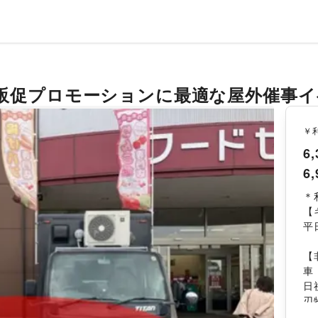
販促プロモーションに最適な屋外催事イ
￥
6,
6,
＊
【
平
【
車
日
刃
15