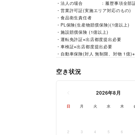
・法人の場合　　　　：履歴事項全部
・営業許可証(実施エリア対応のもの)
・食品衛生責任者
・PL保険(生産物賠償保険)(1億以上)
・施設賠償保険 (1億以上)
・運転免許証※出店都度提出必要
・車検証※出店都度提出必要
・自動車保険(対人 無制限、対物 1億
空き状況
2026
年
8
月
日
月
火
水
木
2
3
4
5
6