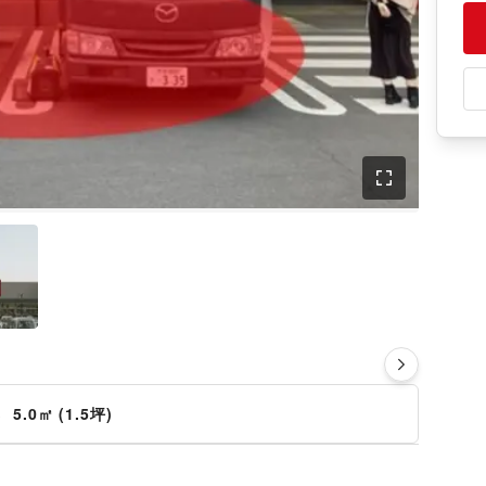
さ
5.0㎡ (1.5坪)