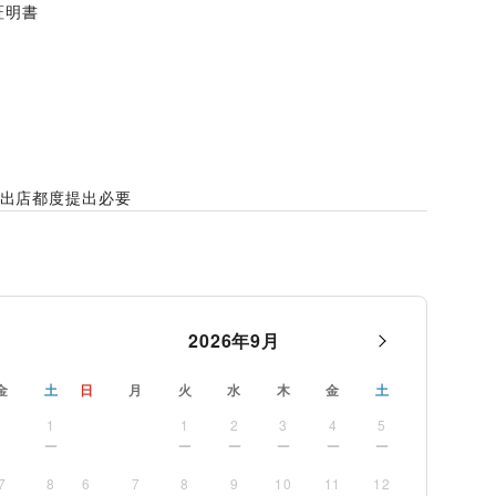
証明書
)※出店都度提出必要
2026
年
9
月
金
土
日
月
火
水
木
金
土
1
1
2
3
4
5
7
8
6
7
8
9
10
11
12