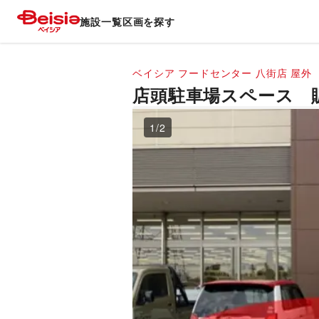
施設一覧
区画を探す
ベイシア フードセンター 八街店
屋外
店頭駐車場スペース 
1
/
2